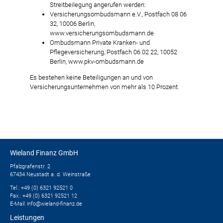
Streitbeilegung angerufen werden:
Versicherungsombudsmann e.V., Postfach 08 06
32, 10006 Berlin,
www.versicherungsombudsmann.de
Ombudsmann Private Kranken- und
Pflegeversicherung, Postfach 06 02 22, 10052
Berlin, www.pkv-ombudsmann.de
Es bestehen keine Beteiligungen an und von
Versicherungsunternehmen von mehr als 10 Prozent.
Wieland Finanz GmbH
Pfalzgrafenstr. 2
67434 Neustadt a. d. Weinstraße
Tel.: +49 (0) 6321 92521 0
Fax.: +49 (0) 6321 92521 12
E-Mail:
info@wieland-finanz.de
Leistungen