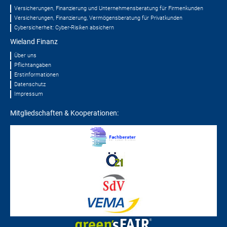
Versicherungen, Finanzierung und Unternehmens­beratung für Firmenkunden
Versicherungen, Finanzierung, Vermögensberatung für Privatkunden
Cybersicherheit: Cyber-Risiken absichern
Wieland Finanz
Über uns
Pflichtangaben
Erstinformationen
Datenschutz
Impressum
Mitgliedschaften & Kooperationen: